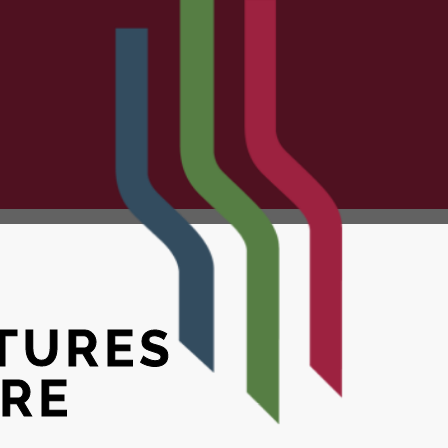
TURES
VRE