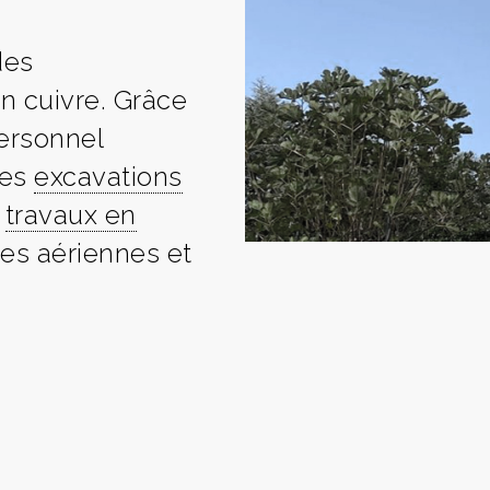
des
en cuivre. Grâce
personnel
des
excavations
s
travaux en
nes aériennes et