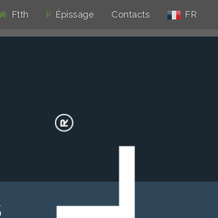
Ftth
Épissage
Contacts
FR
S