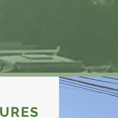
More
TURES