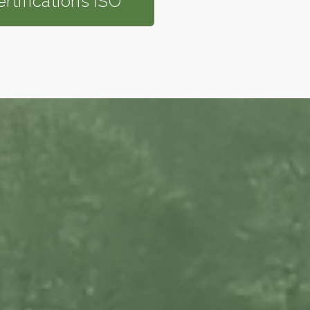
ertifications ISO
IONS
vre