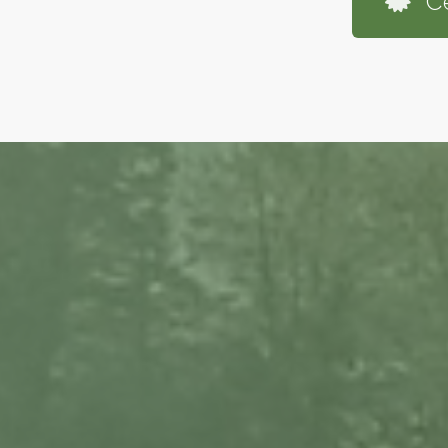
C
IS DIVIS
écialisées en Fibre Optique et Cui